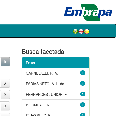
Busca facetada
Editor
CARNEVALLI, R. A.
1
FARIAS NETO, A. L. de
1
FERNANDES JUNIOR, F.
1
ISERNHAGEN, I.
1
ITUASSU, D. R.
1