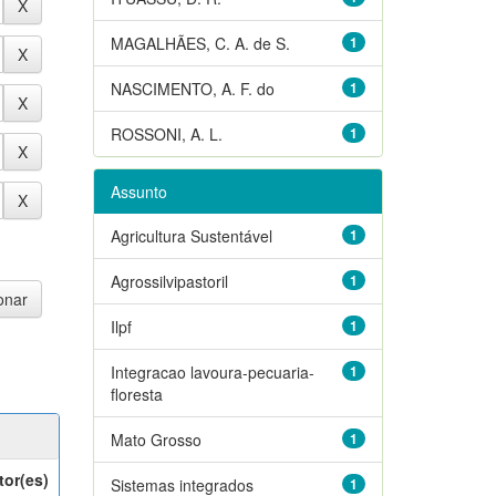
MAGALHÃES, C. A. de S.
1
NASCIMENTO, A. F. do
1
ROSSONI, A. L.
1
Assunto
Agricultura Sustentável
1
Agrossilvipastoril
1
Ilpf
1
Integracao lavoura-pecuaria-
1
floresta
Mato Grosso
1
tor(es)
Sistemas integrados
1