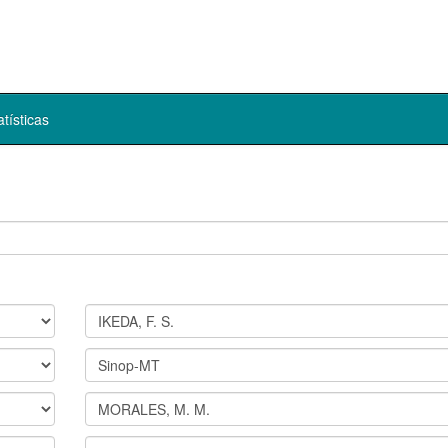
atísticas