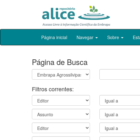
Skip
Página inicial
Navegar
Sobre
Est
navigation
Página de Busca
Filtros correntes: