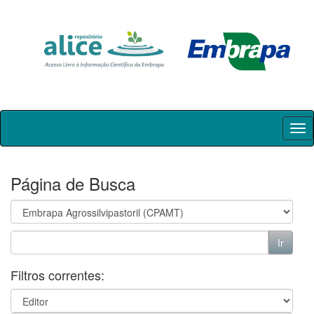
Skip
navigation
Página de Busca
Filtros correntes: