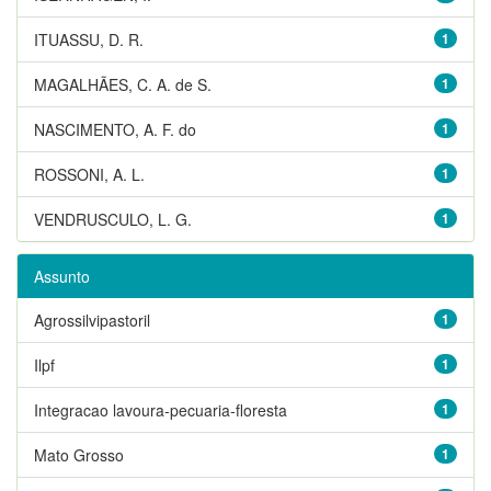
ITUASSU, D. R.
1
MAGALHÃES, C. A. de S.
1
NASCIMENTO, A. F. do
1
ROSSONI, A. L.
1
VENDRUSCULO, L. G.
1
Assunto
Agrossilvipastoril
1
Ilpf
1
Integracao lavoura-pecuaria-floresta
1
Mato Grosso
1