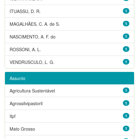
ITUASSU, D. R.
1
MAGALHÃES, C. A. de S.
1
NASCIMENTO, A. F. do
1
ROSSONI, A. L.
1
VENDRUSCULO, L. G.
1
Assunto
Agricultura Sustentável
1
Agrossilvipastoril
1
Ilpf
1
Mato Grosso
1