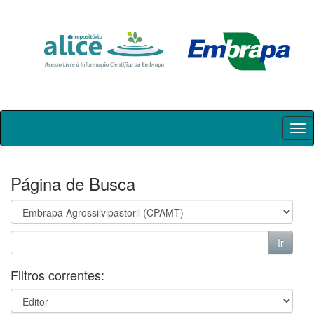
Skip
navigation
Página de Busca
Filtros correntes: