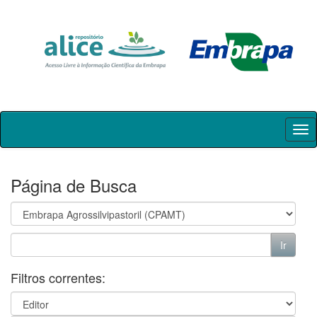
Skip
navigation
Página de Busca
Filtros correntes: