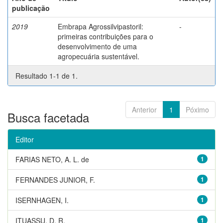
publicação
2019
Embrapa Agrossilvipastoril:
-
primeiras contribuições para o
desenvolvimento de uma
agropecuária sustentável.
Resultado 1-1 de 1.
Anterior
1
Póximo
Busca facetada
Editor
FARIAS NETO, A. L. de
1
FERNANDES JUNIOR, F.
1
ISERNHAGEN, I.
1
ITUASSU, D. R.
1