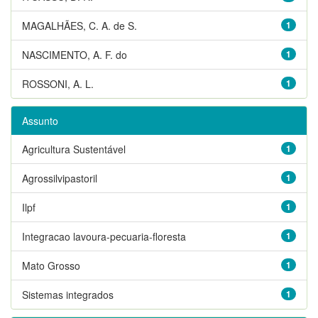
MAGALHÃES, C. A. de S.
1
NASCIMENTO, A. F. do
1
ROSSONI, A. L.
1
Assunto
Agricultura Sustentável
1
Agrossilvipastoril
1
Ilpf
1
Integracao lavoura-pecuaria-floresta
1
Mato Grosso
1
Sistemas integrados
1