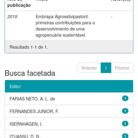
publicação
2019
Embrapa Agrossilvipastoril:
-
primeiras contribuições para o
desenvolvimento de uma
agropecuária sustentável.
Resultado 1-1 de 1.
Anterior
1
Póximo
Busca facetada
Editor
FARIAS NETO, A. L. de
1
FERNANDES JUNIOR, F.
1
ISERNHAGEN, I.
1
ITUASSU, D. R.
1