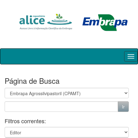
Skip
navigation
Página de Busca
Filtros correntes: