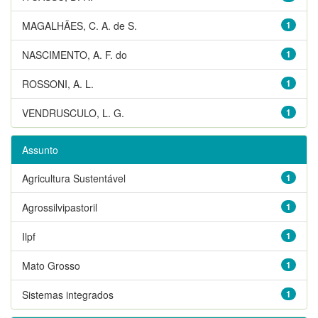
MAGALHÃES, C. A. de S.
1
NASCIMENTO, A. F. do
1
ROSSONI, A. L.
1
VENDRUSCULO, L. G.
1
Assunto
Agricultura Sustentável
1
Agrossilvipastoril
1
Ilpf
1
Mato Grosso
1
Sistemas integrados
1