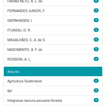
FARIAS NETO, A. L. de
1
FERNANDES JUNIOR, F.
1
ISERNHAGEN, I.
1
ITUASSU, D. R.
1
MAGALHÃES, C. A. de S.
1
NASCIMENTO, A. F. do
1
ROSSONI, A. L.
1
Assunto
Agricultura Sustentável
1
Ilpf
1
Integracao lavoura-pecuaria-floresta
1