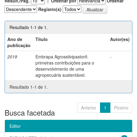
Result./Pág.
|
Ordenar por
Ordenar
Registro(s)
Resultado 1-1 de 1.
Ano de
Título
Autor(es)
publicação
2019
Embrapa Agrossilvipastoril:
-
primeiras contribuições para o
desenvolvimento de uma
agropecuária sustentável.
Resultado 1-1 de 1.
Anterior
1
Póximo
Busca facetada
Editor