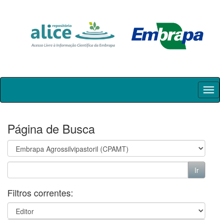
Skip
navigation
Página de Busca
Filtros correntes: