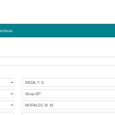
atísticas