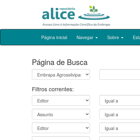
Skip
Página inicial
Navegar
Sobre
Est
navigation
Página de Busca
Filtros correntes: