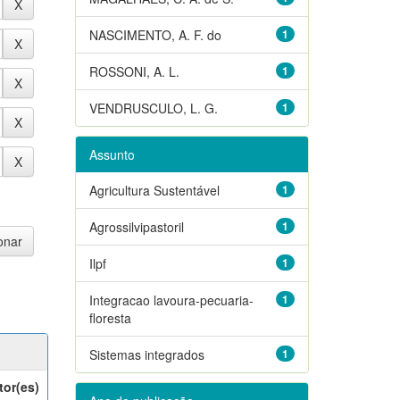
NASCIMENTO, A. F. do
1
ROSSONI, A. L.
1
VENDRUSCULO, L. G.
1
Assunto
Agricultura Sustentável
1
Agrossilvipastoril
1
Ilpf
1
Integracao lavoura-pecuaria-
1
floresta
Sistemas integrados
1
tor(es)