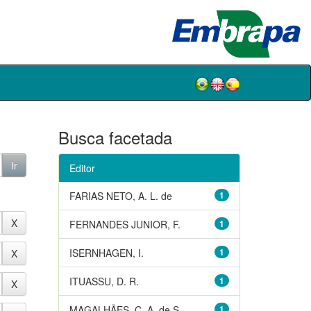
Busca facetada
Editor
FARIAS NETO, A. L. de
1
FERNANDES JUNIOR, F.
1
ISERNHAGEN, I.
1
ITUASSU, D. R.
1
MAGALHÃES, C. A. de S.
1