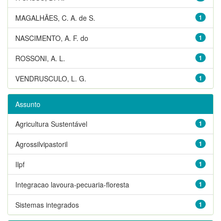
MAGALHÃES, C. A. de S.
1
NASCIMENTO, A. F. do
1
ROSSONI, A. L.
1
VENDRUSCULO, L. G.
1
Assunto
Agricultura Sustentável
1
Agrossilvipastoril
1
Ilpf
1
Integracao lavoura-pecuaria-floresta
1
Sistemas integrados
1