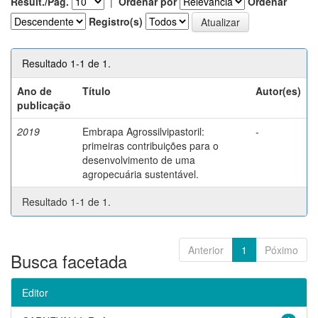
Result./Pág.
|
Ordenar por
Ordenar
Registro(s)
Resultado 1-1 de 1.
Ano de
Título
Autor(es)
publicação
2019
Embrapa Agrossilvipastoril:
-
primeiras contribuições para o
desenvolvimento de uma
agropecuária sustentável.
Resultado 1-1 de 1.
Anterior
1
Póximo
Busca facetada
Editor