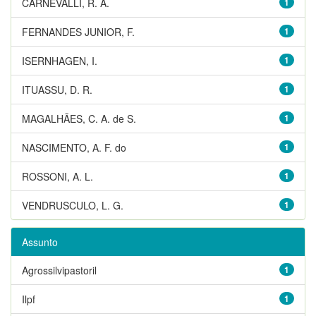
CARNEVALLI, R. A.
1
FERNANDES JUNIOR, F.
1
ISERNHAGEN, I.
1
ITUASSU, D. R.
1
MAGALHÃES, C. A. de S.
1
NASCIMENTO, A. F. do
1
ROSSONI, A. L.
1
VENDRUSCULO, L. G.
1
Assunto
Agrossilvipastoril
1
Ilpf
1