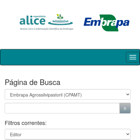
Skip
navigation
Página de Busca
Filtros correntes: