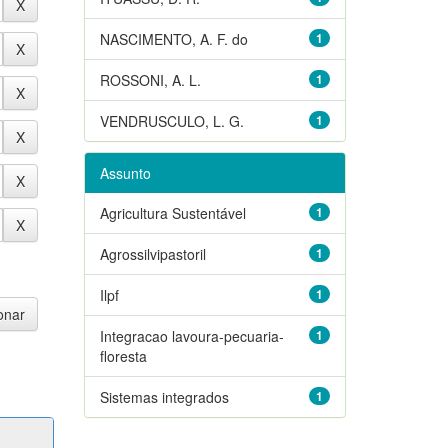
NASCIMENTO, A. F. do
1
ROSSONI, A. L.
1
VENDRUSCULO, L. G.
1
Assunto
Agricultura Sustentável
1
Agrossilvipastoril
1
Ilpf
1
Integracao lavoura-pecuaria-
1
floresta
Sistemas integrados
1