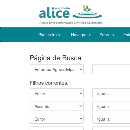
Skip
Página inicial
Navegar
Sobre
Est
navigation
Página de Busca
Filtros correntes: