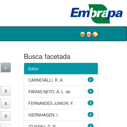
Busca facetada
Editor
CARNEVALLI, R. A.
1
FARIAS NETO, A. L. de
1
FERNANDES JUNIOR, F.
1
ISERNHAGEN, I.
1
ITUASSU, D. R.
1