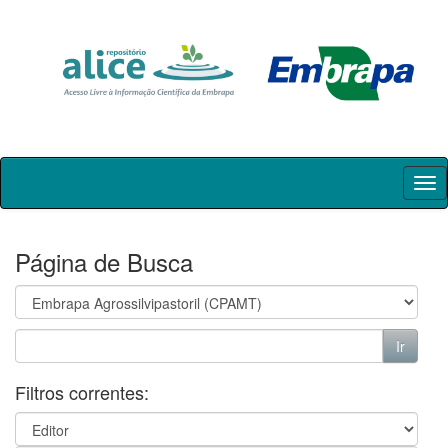
Skip
navigation
Página de Busca
Filtros correntes: