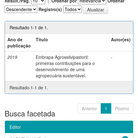
Result./Pág.
|
Ordenar por
Ordenar
Registro(s)
Resultado 1-1 de 1.
Ano de
Título
Autor(es)
publicação
2019
Embrapa Agrossilvipastoril:
-
primeiras contribuições para o
desenvolvimento de uma
agropecuária sustentável.
Resultado 1-1 de 1.
Anterior
1
Póximo
Busca facetada
Editor