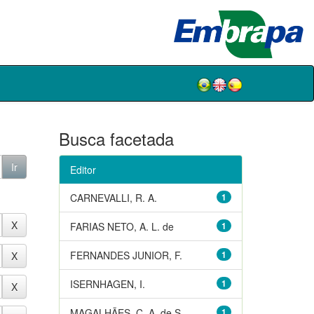
Busca facetada
Editor
CARNEVALLI, R. A.
1
FARIAS NETO, A. L. de
1
FERNANDES JUNIOR, F.
1
ISERNHAGEN, I.
1
MAGALHÃES, C. A. de S.
1