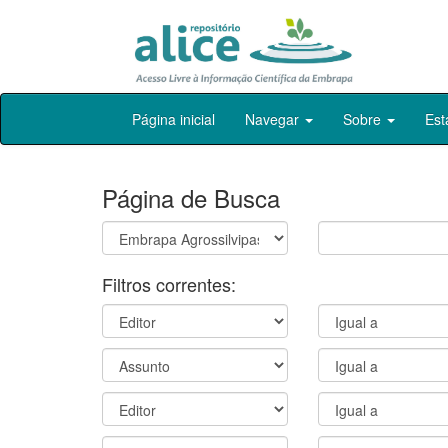
Skip
Página inicial
Navegar
Sobre
Est
navigation
Página de Busca
Filtros correntes: