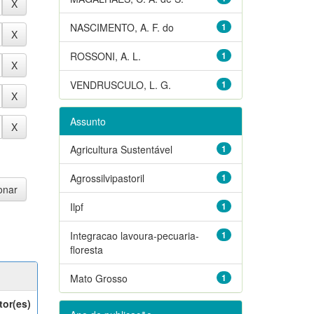
NASCIMENTO, A. F. do
1
ROSSONI, A. L.
1
VENDRUSCULO, L. G.
1
Assunto
Agricultura Sustentável
1
Agrossilvipastoril
1
Ilpf
1
Integracao lavoura-pecuaria-
1
floresta
Mato Grosso
1
tor(es)