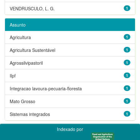
VENDRUSCULO, L. G.
1
Assunto
Agricultura
1
Agricultura Sustentável
1
Agrossilvipastoril
1
Ilpf
1
Integracao lavoura-pecuaria-floresta
1
Mato Grosso
1
Sistemas integrados
1
Indexado por