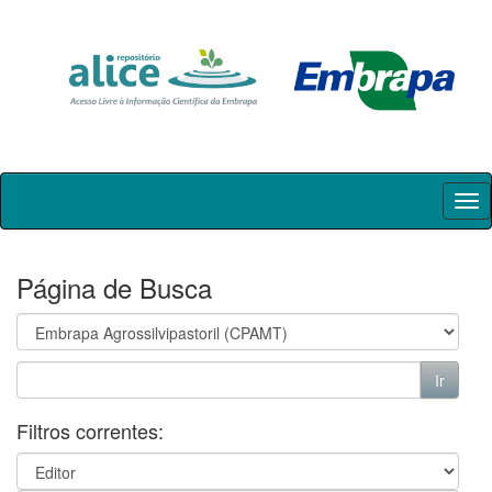
Skip
navigation
Página de Busca
Filtros correntes: