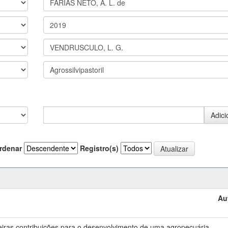
rdenar
Registro(s)
Au
meiras contribuições para o desenvolvimento de uma agropecuária
-