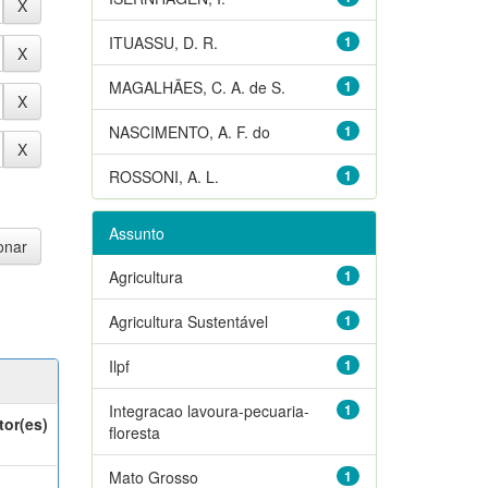
ITUASSU, D. R.
1
MAGALHÃES, C. A. de S.
1
NASCIMENTO, A. F. do
1
ROSSONI, A. L.
1
Assunto
Agricultura
1
Agricultura Sustentável
1
Ilpf
1
Integracao lavoura-pecuaria-
1
tor(es)
floresta
Mato Grosso
1