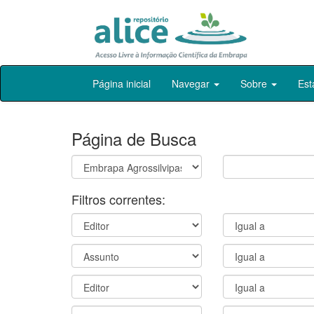
Skip
Página inicial
Navegar
Sobre
Est
navigation
Página de Busca
Filtros correntes: