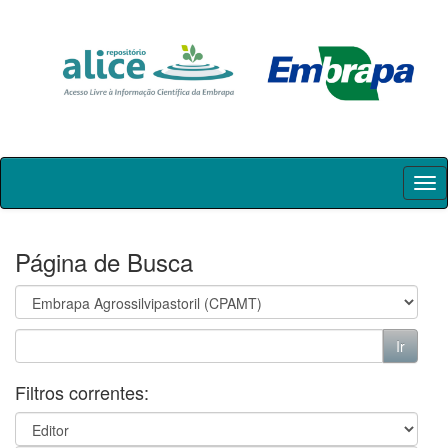
Skip
navigation
Página de Busca
Filtros correntes: