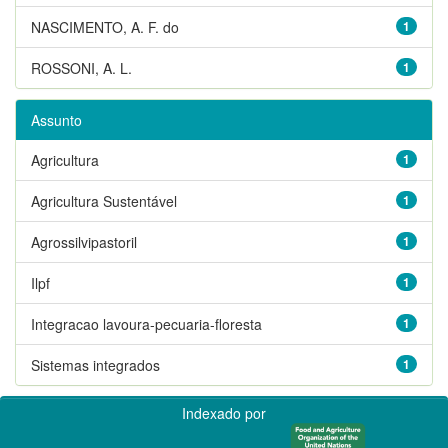
NASCIMENTO, A. F. do
1
ROSSONI, A. L.
1
Assunto
Agricultura
1
Agricultura Sustentável
1
Agrossilvipastoril
1
Ilpf
1
Integracao lavoura-pecuaria-floresta
1
Sistemas integrados
1
Indexado por