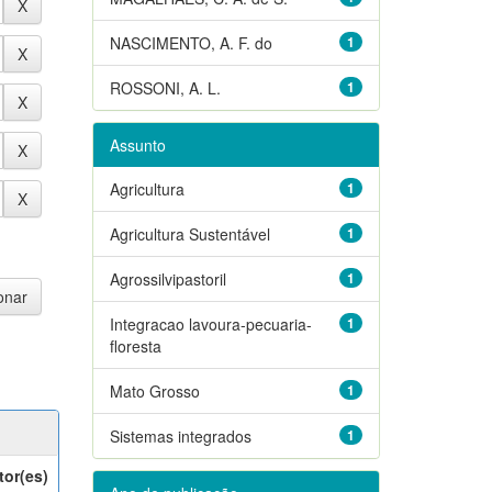
NASCIMENTO, A. F. do
1
ROSSONI, A. L.
1
Assunto
Agricultura
1
Agricultura Sustentável
1
Agrossilvipastoril
1
Integracao lavoura-pecuaria-
1
floresta
Mato Grosso
1
Sistemas integrados
1
tor(es)