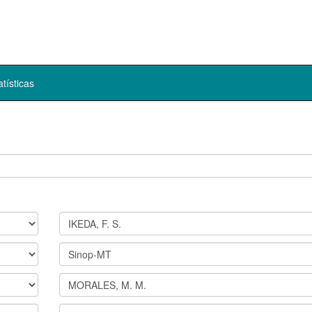
atísticas