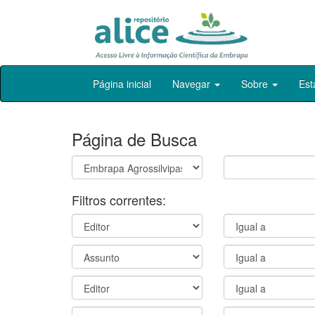
Skip
Página inicial
Navegar
Sobre
Est
navigation
Página de Busca
Filtros correntes: