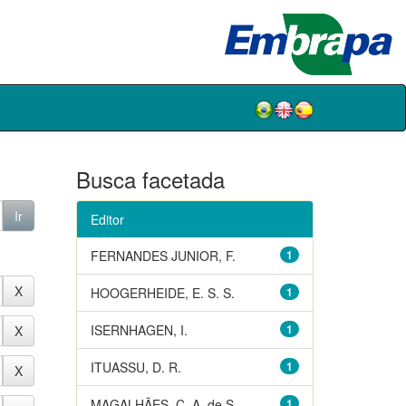
Busca facetada
Editor
FERNANDES JUNIOR, F.
1
HOOGERHEIDE, E. S. S.
1
ISERNHAGEN, I.
1
ITUASSU, D. R.
1
MAGALHÃES, C. A. de S.
1