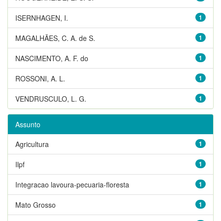
ISERNHAGEN, I.
1
MAGALHÃES, C. A. de S.
1
NASCIMENTO, A. F. do
1
ROSSONI, A. L.
1
VENDRUSCULO, L. G.
1
Assunto
Agricultura
1
Ilpf
1
Integracao lavoura-pecuaria-floresta
1
Mato Grosso
1