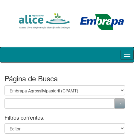
Skip
navigation
Página de Busca
Filtros correntes: