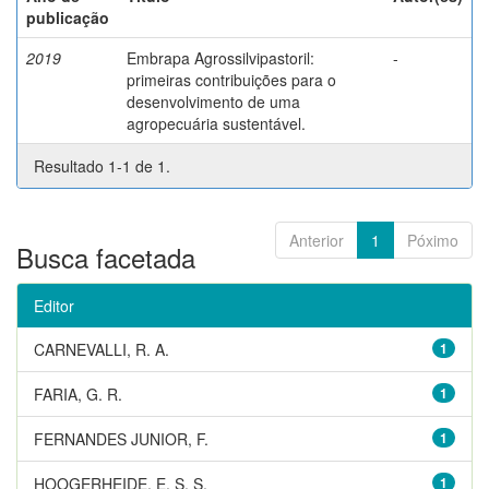
publicação
2019
Embrapa Agrossilvipastoril:
-
primeiras contribuições para o
desenvolvimento de uma
agropecuária sustentável.
Resultado 1-1 de 1.
Anterior
1
Póximo
Busca facetada
Editor
CARNEVALLI, R. A.
1
FARIA, G. R.
1
FERNANDES JUNIOR, F.
1
HOOGERHEIDE, E. S. S.
1