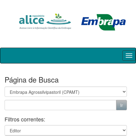
Skip
navigation
Página de Busca
Filtros correntes: