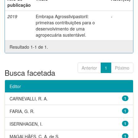
publicação
2019
Embrapa Agrossilvipastoril:
-
primeiras contribuições para o
desenvolvimento de uma
agropecuária sustentável.
Resultado 1-1 de 1.
Anterior
1
Póximo
Busca facetada
Editor
CARNEVALLI, R. A.
1
FARIA, G. R.
1
ISERNHAGEN, I.
1
MAGALHÃES, C. A. de S.
1