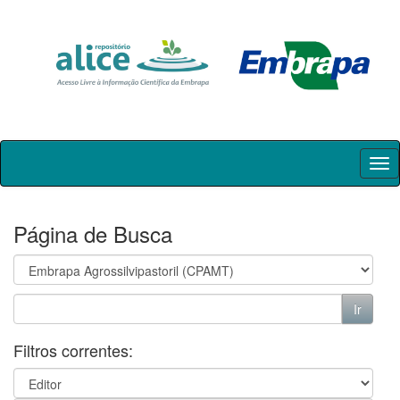
Skip
navigation
Página de Busca
Filtros correntes: