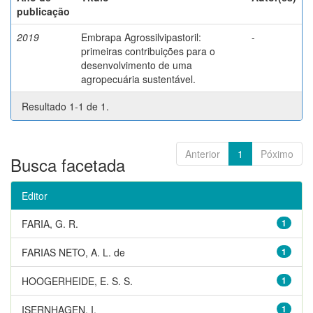
publicação
2019
Embrapa Agrossilvipastoril:
-
primeiras contribuições para o
desenvolvimento de uma
agropecuária sustentável.
Resultado 1-1 de 1.
Anterior
1
Póximo
Busca facetada
Editor
FARIA, G. R.
1
FARIAS NETO, A. L. de
1
HOOGERHEIDE, E. S. S.
1
ISERNHAGEN, I.
1