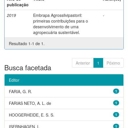
publicação
2019
Embrapa Agrossilvipastoril:
-
primeiras contribuições para o
desenvolvimento de uma
agropecuária sustentável.
Resultado 1-1 de 1.
Anterior
1
Póximo
Busca facetada
Editor
FARIA, G. R.
1
FARIAS NETO, A. L. de
1
HOOGERHEIDE, E. S. S.
1
ISERNHAGEN, I.
1