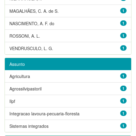
MAGALHÃES, C. A. de S.
1
NASCIMENTO, A. F. do
1
ROSSONI, A. L.
1
VENDRUSCULO, L. G.
1
Assunto
Agricultura
1
Agrossilvipastoril
1
Ilpf
1
Integracao lavoura-pecuaria-floresta
1
Sistemas integrados
1