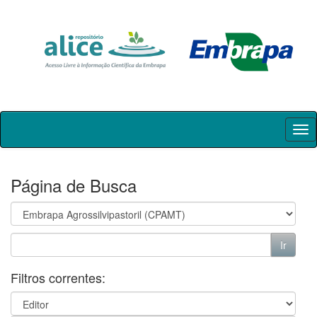
Skip
navigation
Página de Busca
Filtros correntes: