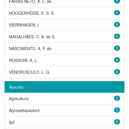
FARIAS NETO, A. L. de
1
HOOGERHEIDE, E. S. S.
1
ISERNHAGEN, I.
1
MAGALHÃES, C. A. de S.
1
NASCIMENTO, A. F. do
1
ROSSONI, A. L.
1
VENDRUSCULO, L. G.
1
Assunto
Agricultura
1
Agrossilvipastoril
1
Ilpf
1