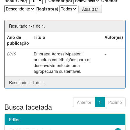
Result./Pág.
|
Ordenar por
Ordenar
Registro(s)
Resultado 1-1 de 1.
Ano de
Título
Autor(es)
publicação
2019
Embrapa Agrossilvipastoril:
-
primeiras contribuições para o
desenvolvimento de uma
agropecuária sustentável.
Resultado 1-1 de 1.
Anterior
1
Póximo
Busca facetada
Editor