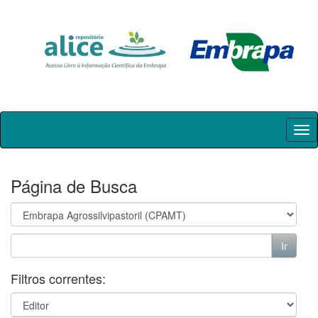
Skip
navigation
Página de Busca
Filtros correntes: