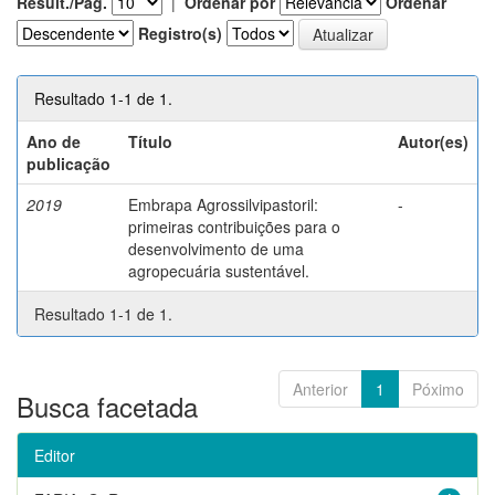
Result./Pág.
|
Ordenar por
Ordenar
Registro(s)
Resultado 1-1 de 1.
Ano de
Título
Autor(es)
publicação
2019
Embrapa Agrossilvipastoril:
-
primeiras contribuições para o
desenvolvimento de uma
agropecuária sustentável.
Resultado 1-1 de 1.
Anterior
1
Póximo
Busca facetada
Editor