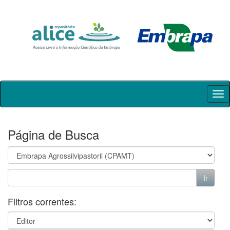
Skip
navigation
Página de Busca
Filtros correntes: