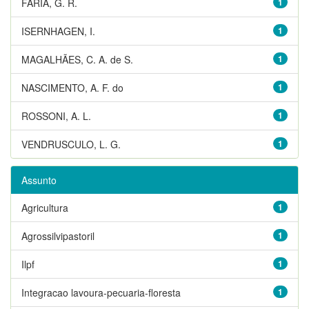
FARIA, G. R.
1
ISERNHAGEN, I.
1
MAGALHÃES, C. A. de S.
1
NASCIMENTO, A. F. do
1
ROSSONI, A. L.
1
VENDRUSCULO, L. G.
1
Assunto
Agricultura
1
Agrossilvipastoril
1
Ilpf
1
Integracao lavoura-pecuaria-floresta
1