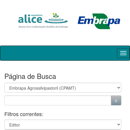
Skip
navigation
Página de Busca
Filtros correntes: