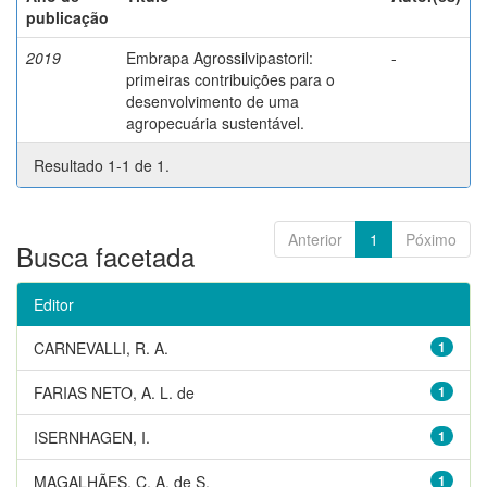
publicação
2019
Embrapa Agrossilvipastoril:
-
primeiras contribuições para o
desenvolvimento de uma
agropecuária sustentável.
Resultado 1-1 de 1.
Anterior
1
Póximo
Busca facetada
Editor
CARNEVALLI, R. A.
1
FARIAS NETO, A. L. de
1
ISERNHAGEN, I.
1
MAGALHÃES, C. A. de S.
1