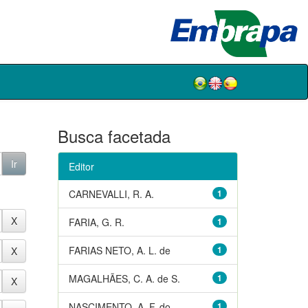
Busca facetada
Editor
CARNEVALLI, R. A.
1
FARIA, G. R.
1
FARIAS NETO, A. L. de
1
MAGALHÃES, C. A. de S.
1
NASCIMENTO, A. F. do
1