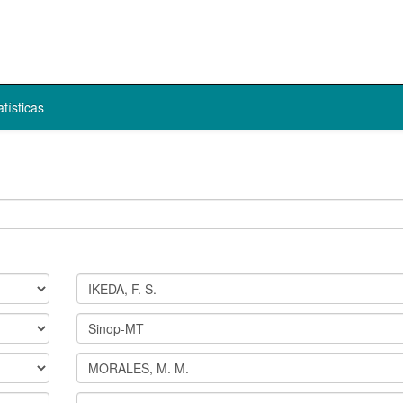
atísticas