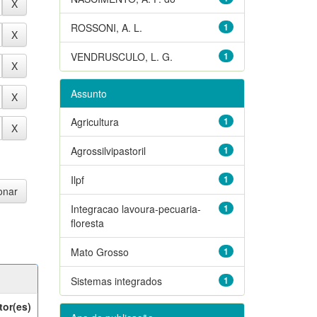
ROSSONI, A. L.
1
VENDRUSCULO, L. G.
1
Assunto
Agricultura
1
Agrossilvipastoril
1
Ilpf
1
Integracao lavoura-pecuaria-
1
floresta
Mato Grosso
1
Sistemas integrados
1
tor(es)