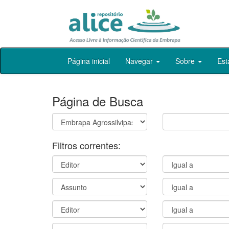
Skip
Página inicial
Navegar
Sobre
Est
navigation
Página de Busca
Filtros correntes: