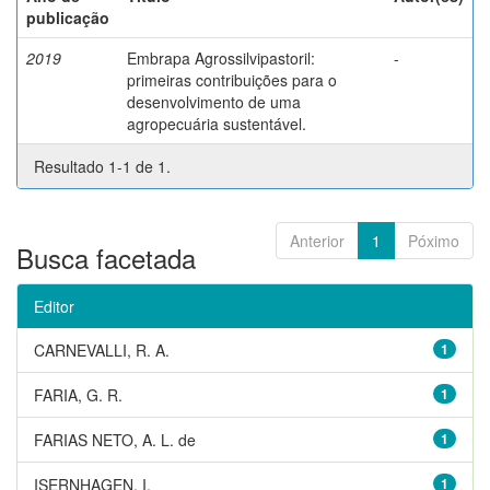
publicação
2019
Embrapa Agrossilvipastoril:
-
primeiras contribuições para o
desenvolvimento de uma
agropecuária sustentável.
Resultado 1-1 de 1.
Anterior
1
Póximo
Busca facetada
Editor
CARNEVALLI, R. A.
1
FARIA, G. R.
1
FARIAS NETO, A. L. de
1
ISERNHAGEN, I.
1