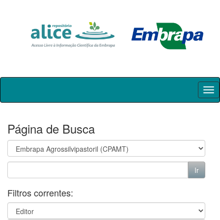
Skip
navigation
Página de Busca
Filtros correntes: