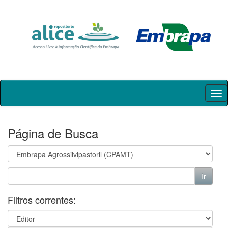
Skip
navigation
Página de Busca
Filtros correntes: