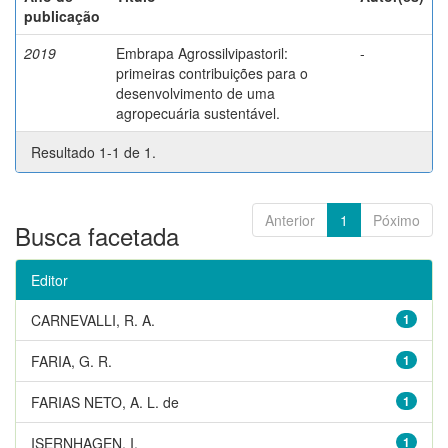
publicação
2019
Embrapa Agrossilvipastoril:
-
primeiras contribuições para o
desenvolvimento de uma
agropecuária sustentável.
Resultado 1-1 de 1.
Anterior
1
Póximo
Busca facetada
Editor
CARNEVALLI, R. A.
1
FARIA, G. R.
1
FARIAS NETO, A. L. de
1
ISERNHAGEN, I.
1