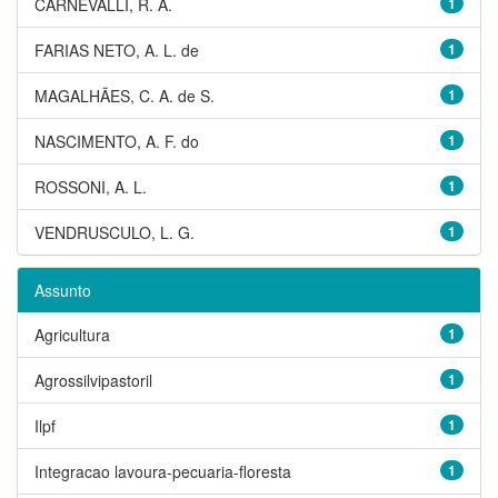
CARNEVALLI, R. A.
1
FARIAS NETO, A. L. de
1
MAGALHÃES, C. A. de S.
1
NASCIMENTO, A. F. do
1
ROSSONI, A. L.
1
VENDRUSCULO, L. G.
1
Assunto
Agricultura
1
Agrossilvipastoril
1
Ilpf
1
Integracao lavoura-pecuaria-floresta
1