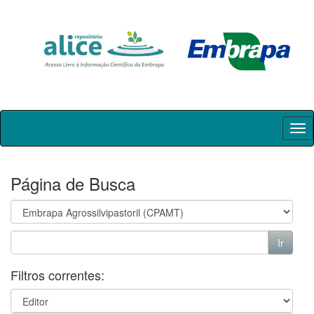
Skip
navigation
Página de Busca
Filtros correntes: