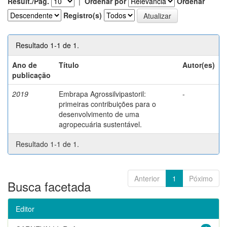
Result./Pág.
|
Ordenar por
Ordenar
Registro(s)
Resultado 1-1 de 1.
Ano de
Título
Autor(es)
publicação
2019
Embrapa Agrossilvipastoril:
-
primeiras contribuições para o
desenvolvimento de uma
agropecuária sustentável.
Resultado 1-1 de 1.
Anterior
1
Póximo
Busca facetada
Editor