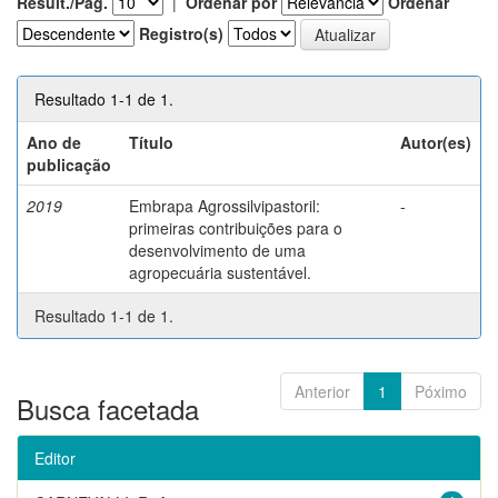
Result./Pág.
|
Ordenar por
Ordenar
Registro(s)
Resultado 1-1 de 1.
Ano de
Título
Autor(es)
publicação
2019
Embrapa Agrossilvipastoril:
-
primeiras contribuições para o
desenvolvimento de uma
agropecuária sustentável.
Resultado 1-1 de 1.
Anterior
1
Póximo
Busca facetada
Editor