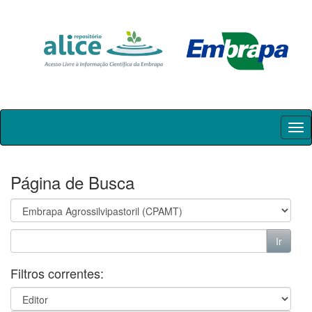
Skip
navigation
Página de Busca
Filtros correntes: