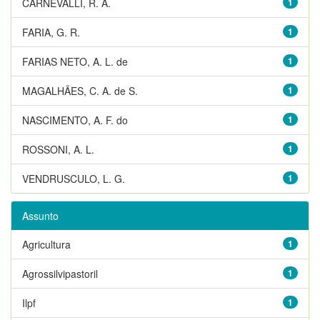
CARNEVALLI, R. A.
1
FARIA, G. R.
1
FARIAS NETO, A. L. de
1
MAGALHÃES, C. A. de S.
1
NASCIMENTO, A. F. do
1
ROSSONI, A. L.
1
VENDRUSCULO, L. G.
1
Assunto
Agricultura
1
Agrossilvipastoril
1
Ilpf
1