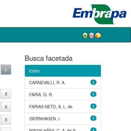
Busca facetada
Editor
CARNEVALLI, R. A.
1
FARIA, G. R.
1
FARIAS NETO, A. L. de
1
ISERNHAGEN, I.
1
MAGALHÃES, C. A. de S.
1