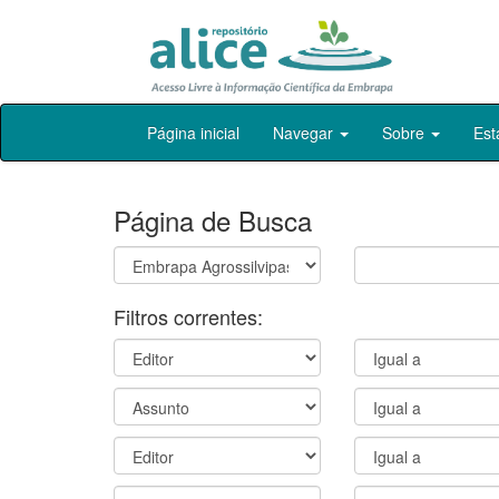
Skip
Página inicial
Navegar
Sobre
Est
navigation
Página de Busca
Filtros correntes: