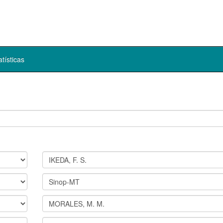
atísticas