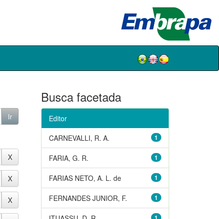
Busca facetada
Editor
CARNEVALLI, R. A.
1
FARIA, G. R.
1
FARIAS NETO, A. L. de
1
FERNANDES JUNIOR, F.
1
ITUASSU, D. R.
1