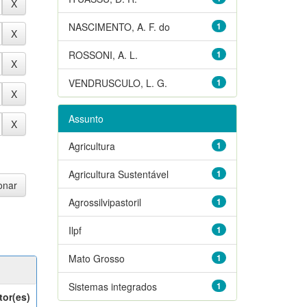
NASCIMENTO, A. F. do
1
ROSSONI, A. L.
1
VENDRUSCULO, L. G.
1
Assunto
Agricultura
1
Agricultura Sustentável
1
Agrossilvipastoril
1
Ilpf
1
Mato Grosso
1
Sistemas integrados
1
tor(es)