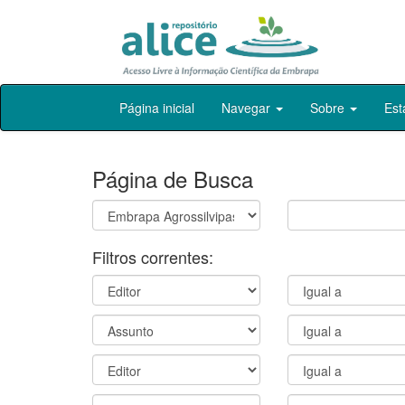
Skip
Página inicial
Navegar
Sobre
Est
navigation
Página de Busca
Filtros correntes: