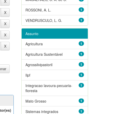
ROSSONI, A. L.
1
VENDRUSCULO, L. G.
1
Assunto
Agricultura
1
Agricultura Sustentável
1
Agrossilvipastoril
1
Ilpf
1
Integracao lavoura-pecuaria-
1
floresta
Mato Grosso
1
tor(es)
Sistemas integrados
1