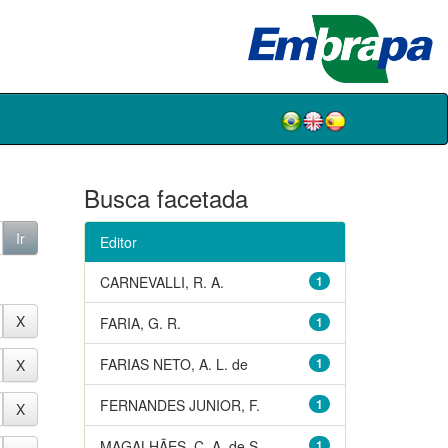
Busca facetada
Editor
CARNEVALLI, R. A.
1
FARIA, G. R.
1
FARIAS NETO, A. L. de
1
FERNANDES JUNIOR, F.
1
MAGALHÃES, C. A. de S.
1