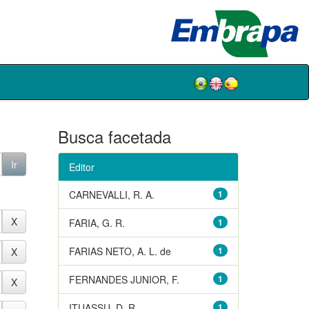
Busca facetada
Editor
CARNEVALLI, R. A.
1
FARIA, G. R.
1
FARIAS NETO, A. L. de
1
FERNANDES JUNIOR, F.
1
ITUASSU, D. R.
1