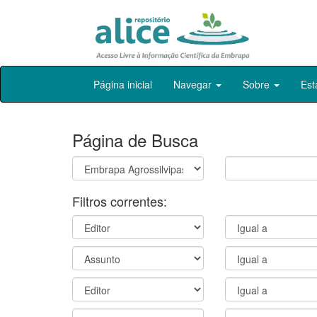
Skip
Página inicial
Navegar
Sobre
Est
navigation
Página de Busca
Filtros correntes: