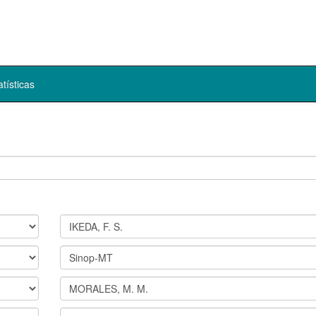
atísticas