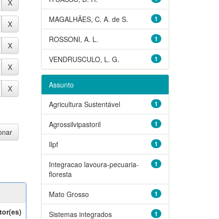
MAGALHÃES, C. A. de S.
1
ROSSONI, A. L.
1
VENDRUSCULO, L. G.
1
Assunto
Agricultura Sustentável
1
Agrossilvipastoril
1
Ilpf
1
Integracao lavoura-pecuaria-
1
floresta
Mato Grosso
1
tor(es)
Sistemas integrados
1