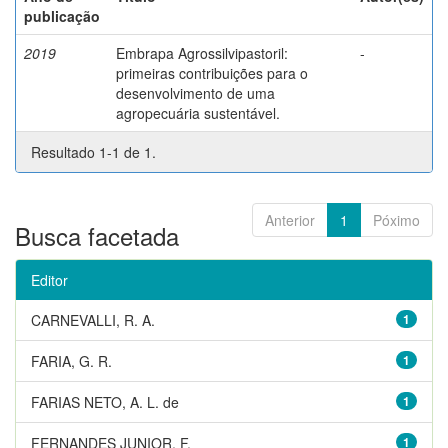
publicação
2019
Embrapa Agrossilvipastoril:
-
primeiras contribuições para o
desenvolvimento de uma
agropecuária sustentável.
Resultado 1-1 de 1.
Anterior
1
Póximo
Busca facetada
Editor
CARNEVALLI, R. A.
1
FARIA, G. R.
1
FARIAS NETO, A. L. de
1
FERNANDES JUNIOR, F.
1