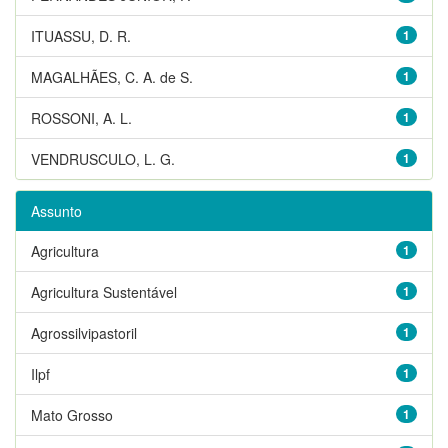
ITUASSU, D. R.
1
MAGALHÃES, C. A. de S.
1
ROSSONI, A. L.
1
VENDRUSCULO, L. G.
1
Assunto
Agricultura
1
Agricultura Sustentável
1
Agrossilvipastoril
1
Ilpf
1
Mato Grosso
1