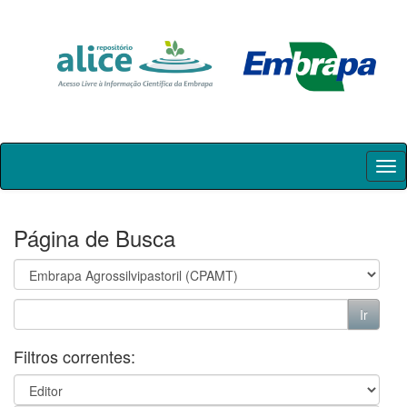
Skip
navigation
Página de Busca
Filtros correntes: