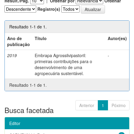
Result./Pág.
|
Ordenar por
Ordenar
Registro(s)
Resultado 1-1 de 1.
Ano de
Título
Autor(es)
publicação
2019
Embrapa Agrossilvipastoril:
-
primeiras contribuições para o
desenvolvimento de uma
agropecuária sustentável.
Resultado 1-1 de 1.
Anterior
1
Póximo
Busca facetada
Editor