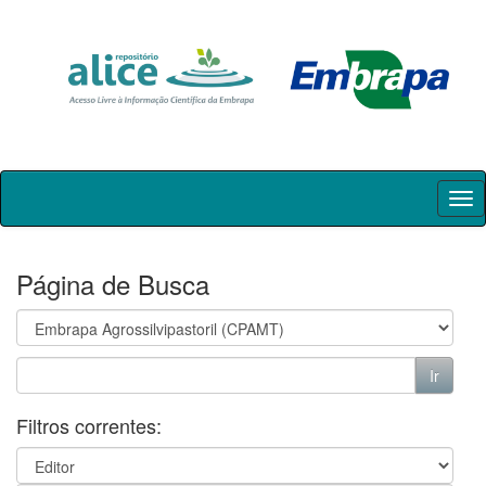
Skip
navigation
Página de Busca
Filtros correntes: