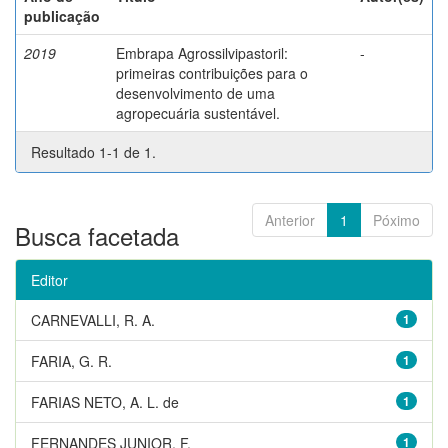
publicação
2019
Embrapa Agrossilvipastoril:
-
primeiras contribuições para o
desenvolvimento de uma
agropecuária sustentável.
Resultado 1-1 de 1.
Anterior
1
Póximo
Busca facetada
Editor
CARNEVALLI, R. A.
1
FARIA, G. R.
1
FARIAS NETO, A. L. de
1
FERNANDES JUNIOR, F.
1