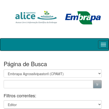
Skip
navigation
Página de Busca
Filtros correntes: