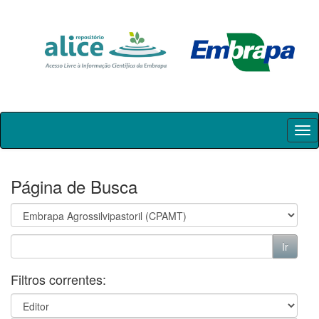
Skip
navigation
Página de Busca
Filtros correntes: