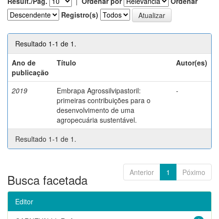
Result./Pág.
|
Ordenar por
Ordenar
Registro(s)
Resultado 1-1 de 1.
Ano de
Título
Autor(es)
publicação
2019
Embrapa Agrossilvipastoril:
-
primeiras contribuições para o
desenvolvimento de uma
agropecuária sustentável.
Resultado 1-1 de 1.
Anterior
1
Póximo
Busca facetada
Editor