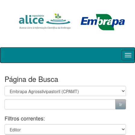
Skip
navigation
Página de Busca
Filtros correntes: