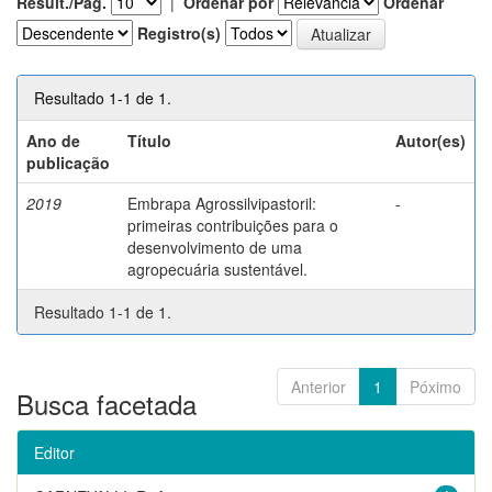
Result./Pág.
|
Ordenar por
Ordenar
Registro(s)
Resultado 1-1 de 1.
Ano de
Título
Autor(es)
publicação
2019
Embrapa Agrossilvipastoril:
-
primeiras contribuições para o
desenvolvimento de uma
agropecuária sustentável.
Resultado 1-1 de 1.
Anterior
1
Póximo
Busca facetada
Editor