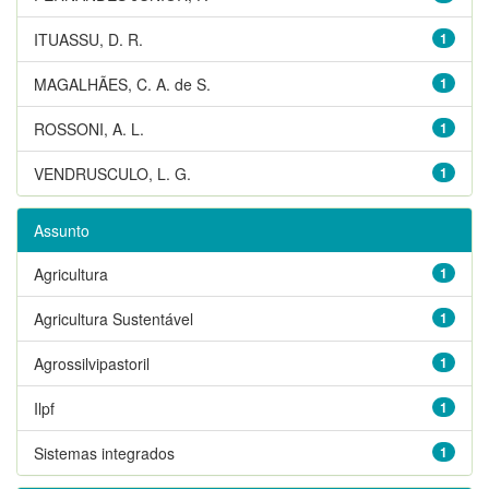
ITUASSU, D. R.
1
MAGALHÃES, C. A. de S.
1
ROSSONI, A. L.
1
VENDRUSCULO, L. G.
1
Assunto
Agricultura
1
Agricultura Sustentável
1
Agrossilvipastoril
1
Ilpf
1
Sistemas integrados
1