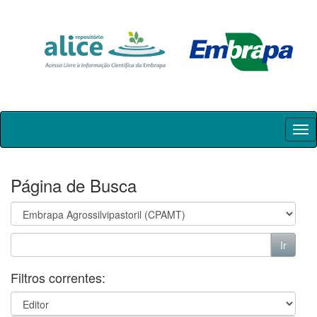
Skip
navigation
Página de Busca
Filtros correntes: