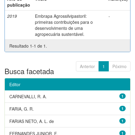
publicação
2019
Embrapa Agrossilvipastoril:
-
primeiras contribuições para o
desenvolvimento de uma
agropecuária sustentável.
Resultado 1-1 de 1.
Anterior
1
Póximo
Busca facetada
Editor
CARNEVALLI, R. A.
1
FARIA, G. R.
1
FARIAS NETO, A. L. de
1
FERNANDES JUNIOR, F.
1