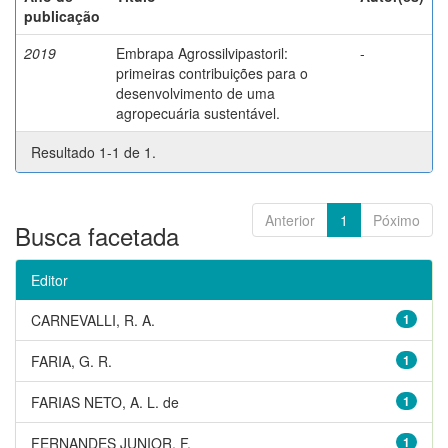
publicação
2019
Embrapa Agrossilvipastoril:
-
primeiras contribuições para o
desenvolvimento de uma
agropecuária sustentável.
Resultado 1-1 de 1.
Anterior
1
Póximo
Busca facetada
Editor
CARNEVALLI, R. A.
1
FARIA, G. R.
1
FARIAS NETO, A. L. de
1
FERNANDES JUNIOR, F.
1