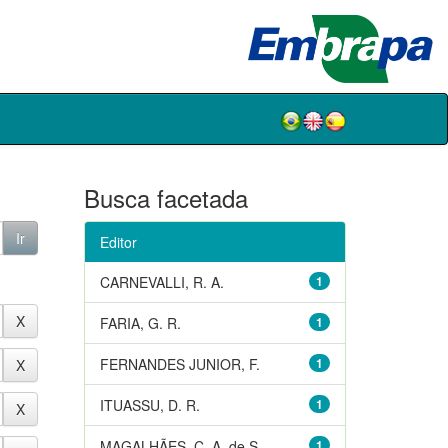
Busca facetada
Editor
CARNEVALLI, R. A.
1
FARIA, G. R.
1
FERNANDES JUNIOR, F.
1
ITUASSU, D. R.
1
MAGALHÃES, C. A. de S.
1