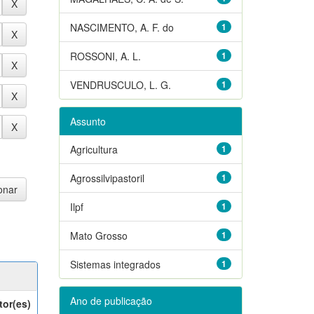
NASCIMENTO, A. F. do
1
ROSSONI, A. L.
1
VENDRUSCULO, L. G.
1
Assunto
Agricultura
1
Agrossilvipastoril
1
Ilpf
1
Mato Grosso
1
Sistemas integrados
1
Ano de publicação
tor(es)