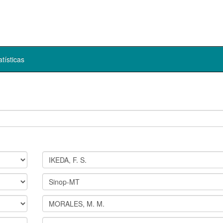
atísticas