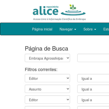
Skip
Página inicial
Navegar
Sobre
Est
navigation
Página de Busca
Filtros correntes: