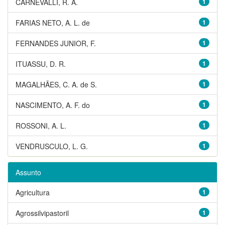
CARNEVALLI, R. A.
1
FARIAS NETO, A. L. de
1
FERNANDES JUNIOR, F.
1
ITUASSU, D. R.
1
MAGALHÃES, C. A. de S.
1
NASCIMENTO, A. F. do
1
ROSSONI, A. L.
1
VENDRUSCULO, L. G.
1
Assunto
Agricultura
1
Agrossilvipastoril
1