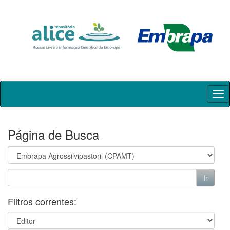
Skip
navigation
Página de Busca
Filtros correntes: