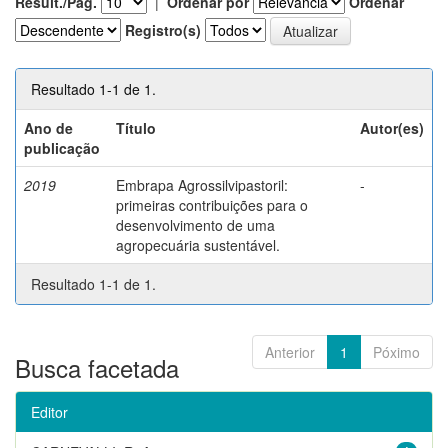
Result./Pág.
|
Ordenar por
Ordenar
Registro(s)
Resultado 1-1 de 1.
Ano de
Título
Autor(es)
publicação
2019
Embrapa Agrossilvipastoril:
-
primeiras contribuições para o
desenvolvimento de uma
agropecuária sustentável.
Resultado 1-1 de 1.
Anterior
1
Póximo
Busca facetada
Editor