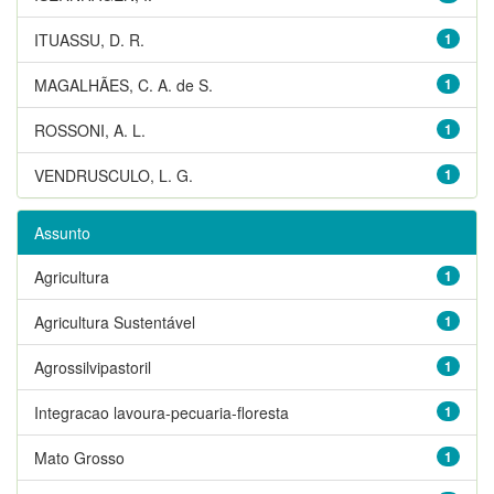
ITUASSU, D. R.
1
MAGALHÃES, C. A. de S.
1
ROSSONI, A. L.
1
VENDRUSCULO, L. G.
1
Assunto
Agricultura
1
Agricultura Sustentável
1
Agrossilvipastoril
1
Integracao lavoura-pecuaria-floresta
1
Mato Grosso
1