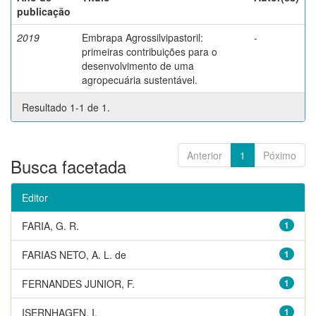
publicação
2019
Embrapa Agrossilvipastoril:
-
primeiras contribuições para o
desenvolvimento de uma
agropecuária sustentável.
Resultado 1-1 de 1.
Anterior
1
Póximo
Busca facetada
Editor
FARIA, G. R.
1
FARIAS NETO, A. L. de
1
FERNANDES JUNIOR, F.
1
ISERNHAGEN, I.
1