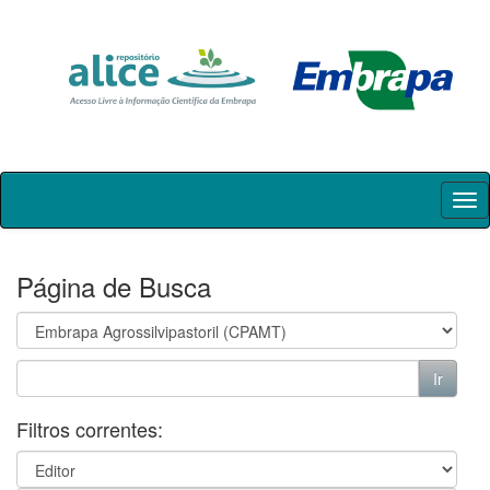
Skip
navigation
Página de Busca
Filtros correntes: