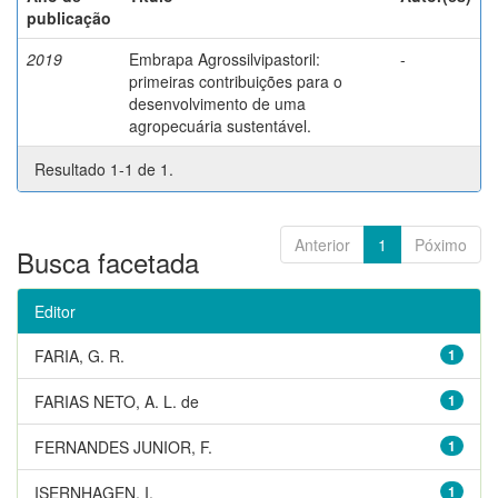
publicação
2019
Embrapa Agrossilvipastoril:
-
primeiras contribuições para o
desenvolvimento de uma
agropecuária sustentável.
Resultado 1-1 de 1.
Anterior
1
Póximo
Busca facetada
Editor
FARIA, G. R.
1
FARIAS NETO, A. L. de
1
FERNANDES JUNIOR, F.
1
ISERNHAGEN, I.
1