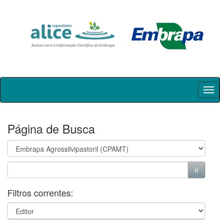
Skip
navigation
Página de Busca
Filtros correntes: