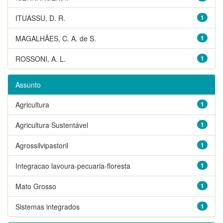
ITUASSU, D. R.
1
MAGALHÃES, C. A. de S.
1
ROSSONI, A. L.
1
Assunto
Agricultura
1
Agricultura Sustentável
1
Agrossilvipastoril
1
Integracao lavoura-pecuaria-floresta
1
Mato Grosso
1
Sistemas integrados
1