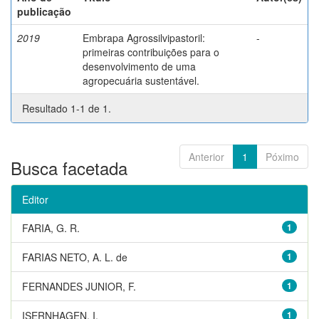
publicação
2019
Embrapa Agrossilvipastoril:
-
primeiras contribuições para o
desenvolvimento de uma
agropecuária sustentável.
Resultado 1-1 de 1.
Anterior
1
Póximo
Busca facetada
Editor
FARIA, G. R.
1
FARIAS NETO, A. L. de
1
FERNANDES JUNIOR, F.
1
ISERNHAGEN, I.
1