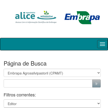
Skip
navigation
Página de Busca
Filtros correntes: