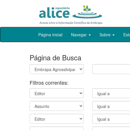
Skip
Página inicial
Navegar
Sobre
Est
navigation
Página de Busca
Filtros correntes: