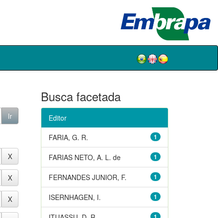
Busca facetada
Editor
FARIA, G. R.
1
FARIAS NETO, A. L. de
1
FERNANDES JUNIOR, F.
1
ISERNHAGEN, I.
1
ITUASSU, D. R.
1