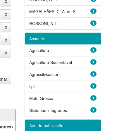
MAGALHÃES, C. A. de S.
1
ROSSONI, A. L.
1
Assunto
Agricultura
1
Agricultura Sustentável
1
Agrossilvipastoril
1
Ilpf
1
Mato Grosso
1
Sistemas integrados
1
Ano de publicação
tor(es)