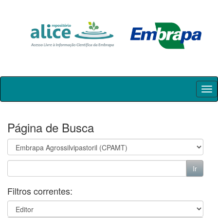
Skip
navigation
Página de Busca
Filtros correntes: