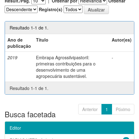
Result./Pág.
|
Ordenar por
Ordenar
Registro(s)
Resultado 1-1 de 1.
Ano de
Título
Autor(es)
publicação
2019
Embrapa Agrossilvipastoril:
-
primeiras contribuições para o
desenvolvimento de uma
agropecuária sustentável.
Resultado 1-1 de 1.
Anterior
1
Póximo
Busca facetada
Editor