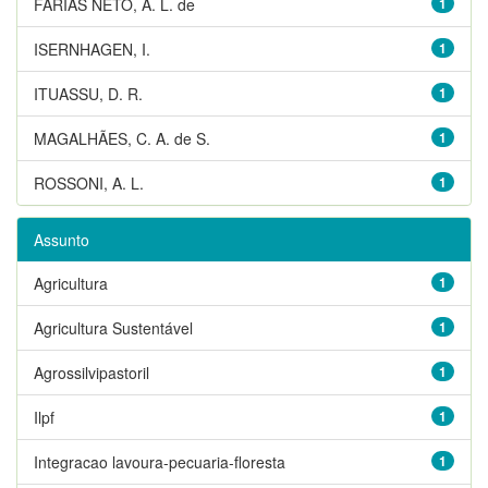
FARIAS NETO, A. L. de
1
ISERNHAGEN, I.
1
ITUASSU, D. R.
1
MAGALHÃES, C. A. de S.
1
ROSSONI, A. L.
1
Assunto
Agricultura
1
Agricultura Sustentável
1
Agrossilvipastoril
1
Ilpf
1
Integracao lavoura-pecuaria-floresta
1