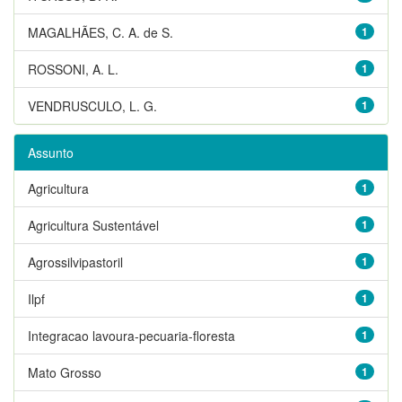
MAGALHÃES, C. A. de S.
1
ROSSONI, A. L.
1
VENDRUSCULO, L. G.
1
Assunto
Agricultura
1
Agricultura Sustentável
1
Agrossilvipastoril
1
Ilpf
1
Integracao lavoura-pecuaria-floresta
1
Mato Grosso
1