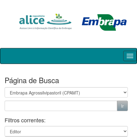
Skip
navigation
Página de Busca
Filtros correntes: