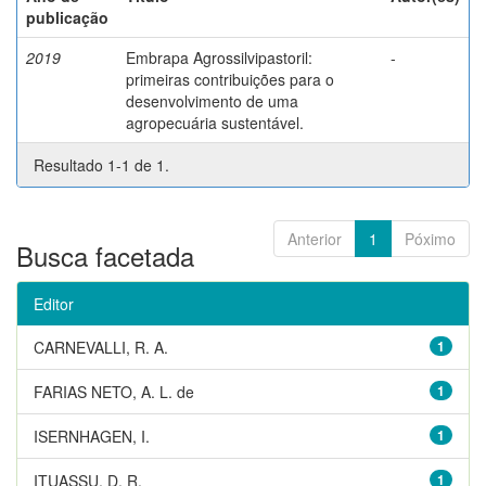
publicação
2019
Embrapa Agrossilvipastoril:
-
primeiras contribuições para o
desenvolvimento de uma
agropecuária sustentável.
Resultado 1-1 de 1.
Anterior
1
Póximo
Busca facetada
Editor
CARNEVALLI, R. A.
1
FARIAS NETO, A. L. de
1
ISERNHAGEN, I.
1
ITUASSU, D. R.
1