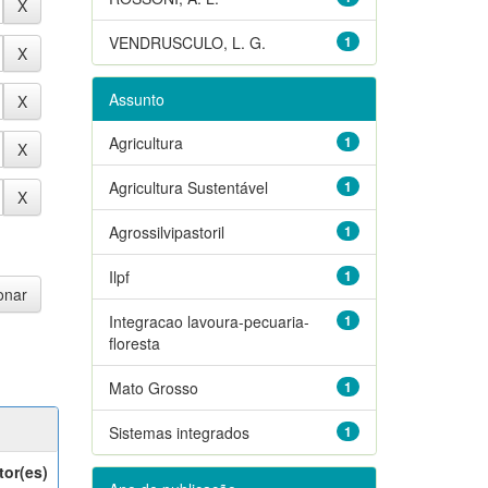
VENDRUSCULO, L. G.
1
Assunto
Agricultura
1
Agricultura Sustentável
1
Agrossilvipastoril
1
Ilpf
1
Integracao lavoura-pecuaria-
1
floresta
Mato Grosso
1
Sistemas integrados
1
tor(es)