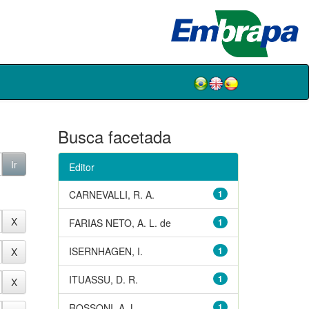
Busca facetada
Editor
CARNEVALLI, R. A.
1
FARIAS NETO, A. L. de
1
ISERNHAGEN, I.
1
ITUASSU, D. R.
1
ROSSONI, A. L.
1