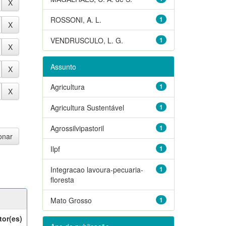
ROSSONI, A. L.
1
VENDRUSCULO, L. G.
1
Assunto
Agricultura
1
Agricultura Sustentável
1
Agrossilvipastoril
1
Ilpf
1
Integracao lavoura-pecuaria-
1
floresta
Mato Grosso
1
tor(es)