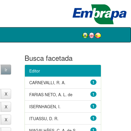
Busca facetada
Editor
CARNEVALLI, R. A.
1
FARIAS NETO, A. L. de
1
ISERNHAGEN, I.
1
ITUASSU, D. R.
1
MAGALHÃES, C. A. de S.
1