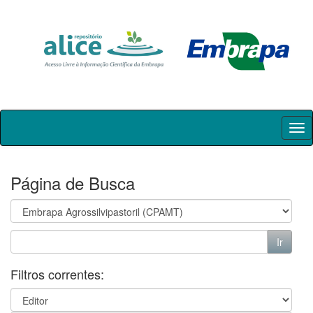
Skip
navigation
Página de Busca
Filtros correntes: