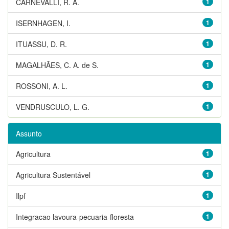
CARNEVALLI, R. A.
1
ISERNHAGEN, I.
1
ITUASSU, D. R.
1
MAGALHÃES, C. A. de S.
1
ROSSONI, A. L.
1
VENDRUSCULO, L. G.
1
Assunto
Agricultura
1
Agricultura Sustentável
1
Ilpf
1
Integracao lavoura-pecuaria-floresta
1